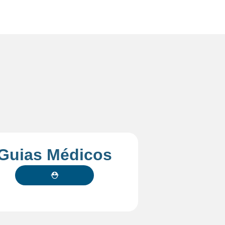
Guias Médicos
⛑