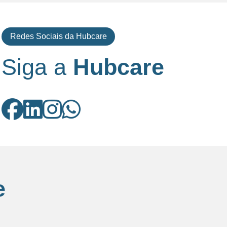
Redes Sociais da Hubcare
Siga a
Hubcare
e