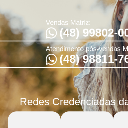
Vendas Matriz:
(48) 99802-0
Atendimento pós-vendas Ma
(48) 98811-7
Redes Credenciadas d