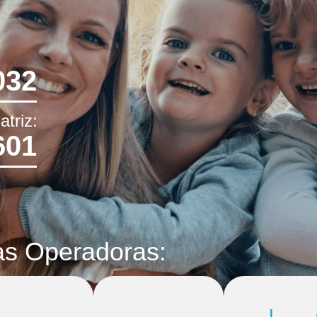
032
triz:
601
as Operadoras: